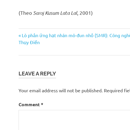
(Theo
Saroj Kusum Lata Lal
, 2001)
Post
Previous
Lò phản ứng hạt nhân mô-đun nhỏ (SMR): Công nghệ 
Post:
Thụy Điển
navigation
LEAVE A REPLY
Your email address will not be published.
Required fi
Comment
*