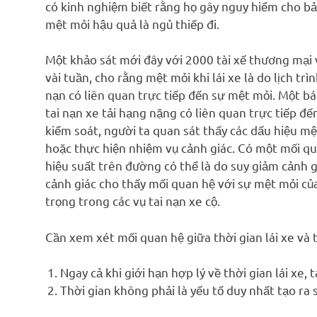
có kinh nghiệm biết rằng họ gây nguy hiểm cho b
mệt mỏi hậu quả là ngủ thiếp đi.
Một khảo sát mới đây với 2000 tài xế thương mại 
vài tuần, cho rằng mệt mỏi khi lái xe là do lịch tr
nạn có liên quan trực tiếp đến sự mệt mỏi. Một b
tai nạn xe tải hạng nặng có liên quan trực tiếp đ
kiểm soát, người ta quan sát thấy các dấu hiệu mệt
hoặc thực hiện nhiệm vụ cảnh giác. Có một mối qua
hiệu suất trên đường có thể là do suy giảm cảnh gi
cảnh giác cho thấy mối quan hệ với sự mệt mỏi của
trọng trong các vụ tai nạn xe cộ.
Cần xem xét mối quan hệ giữa thời gian lái xe và tỷ
Ngay cả khi giới hạn hợp lý về thời gian lái xe, 
Thời gian không phải là yếu tố duy nhất tạo ra