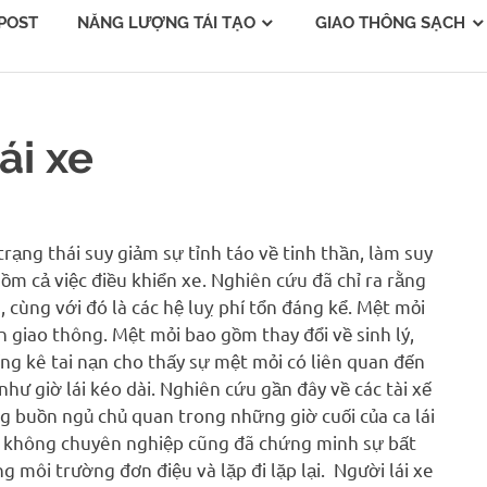
POST
NĂNG LƯỢNG TÁI TẠO
GIAO THÔNG SẠCH
ái xe
rạng thái suy giảm sự tỉnh táo về tinh thần, làm suy
ồm cả việc điều khiển xe. Nghiên cứu đã chỉ ra rằng
, cùng với đó là các hệ luỵ phí tổn đáng kể. Mệt mỏi
 giao thông. Mệt mỏi bao gồm thay đổi về sinh lý,
ống kê tai nạn cho thấy sự mệt mỏi có liên quan đến
như giờ lái kéo dài. Nghiên cứu gần đây về các tài xế
ng buồn ngủ chủ quan trong những giờ cuối của ca lái
e không chuyên nghiệp cũng đã chứng minh sự bất
ng môi trường đơn điệu và lặp đi lặp lại. Người lái xe