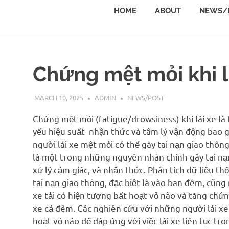
đề
HOME
ABOUT
NEWS/
về
Quyết
định
môi
trường
Chứng mệt mỏi khi l
(Environmental
Decision
Making)
MARCH 10, 2025
ADMIN
NEWS/POST
Chứng mệt mỏi (fatigue/drowsiness) khi lái xe là t
yếu hiệu suất nhận thức và tâm lý vận động bao g
người lái xe mệt mỏi có thể gây tai nạn giao thông
là một trong những nguyên nhân chính gây tai nạn
xử lý cảm giác, và nhận thức. Phân tích dữ liệu th
tai nạn giao thông, đặc biệt là vào ban đêm, cũng 
xe tải có hiện tượng bất hoạt vỏ não và tăng chứ
xe cả đêm. Các nghiên cứu với những người lái x
hoạt vỏ não để đáp ứng với việc lái xe liên tục tro