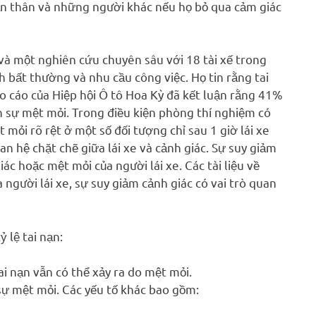
ản thân và những người khác nếu họ bỏ qua cảm giác
và một nghiên cứu chuyên sâu với 18 tài xế trong
ình bất thường và nhu cầu công việc. Họ tin rằng tai
áo cáo của Hiệp hội Ô tô Hoa Kỳ đã kết luận rằng 41%
ến sự mệt mỏi. Trong điều kiện phòng thí nghiệm có
 mỏi rõ rệt ở một số đối tượng chỉ sau 1 giờ lái xe
n hệ chặt chẽ giữa lái xe và cảnh giác. Sự suy giảm
ác hoặc mệt mỏi của người lái xe. Các tài liệu về
 người lái xe, sự suy giảm cảnh giác có vai trò quan
 lệ tai nạn:
tai nạn vẫn có thể xảy ra do mệt mỏi.
 sự mệt mỏi. Các yếu tố khác bao gồm: