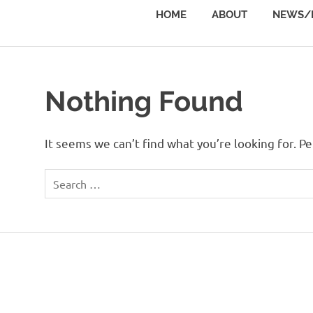
đề
HOME
ABOUT
NEWS/
về
Quyết
định
môi
trường
Nothing Found
(Environmental
Decision
Making)
It seems we can’t find what you’re looking for. P