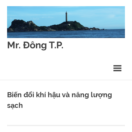
Skip
to
content
Mr. Đông T.P.
Các
vấn
đề
về
Quyết
định
môi
Biến đổi khí hậu và năng lượng
trường
sạch
(Environmental
Decision
Making)